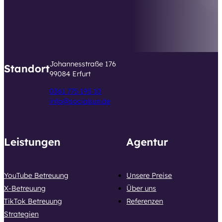
Beratungstermin mit uns zu vereinbaren,
verbessert in jedem Fall Ihre
unternehmerische Entwicklung. Zögern Sie
daher nicht und lassen Sie sich von unseren
Möglichkeiten und Ideen begeistern!
Johannesstraße 176
Standort
99084 Erfurt
0361 775 195 10
info@socialsun.de
Leistungen
Agentur
Anastasiia
Voloshyna
YouTube Betreuung
Unsere Preise
Social Media
X-Betreuung
Über uns
Managerin
TikTok Betreuung
Referenzen
Strategien